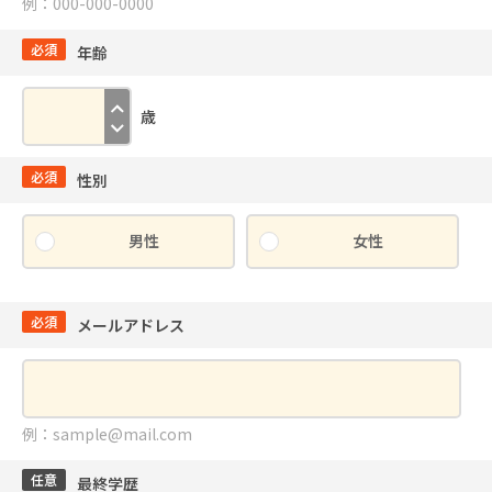
例：000-000-0000
必須
年齢
歳
必須
性別
男性
女性
必須
メールアドレス
例：sample@mail.com
任意
最終学歴