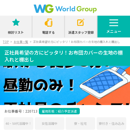
メニュー
検討リスト
電話する
派遣スタッフ登録
TOP
お仕事一覧
正社員希望の方にピッタリ！お布団カバーの生地の棚入れと棚出し
正社員希望の方にピッタリ！お布団カバーの生地の棚
入れと棚出し
お仕事番号：220713
雇用形態：紹介予定派遣
40・50代活躍中！
女性活躍中
寮・社宅
寮付き・住み込み