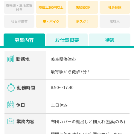
寮完備・生活家電
時給1,200円以上
未経験OK
社会保険
付き
社員登用有
車・バイク
駅スグ！
高収入
募集内容
お仕事概要
待遇
勤務地
岐阜県海津市
最寄駅から徒歩7分！
勤務時間
8:50～17:40
休日
土日休み
業務内容
布団カバーの棚出しと棚入れ(昼勤のみ)