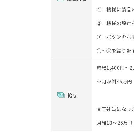
① 機械に製品
② 機械の設定
③ ボタンをポ
①～③を繰り返
時給1,400円～
※月収例35万円
給与
★正社員になっ
月給18〜25万