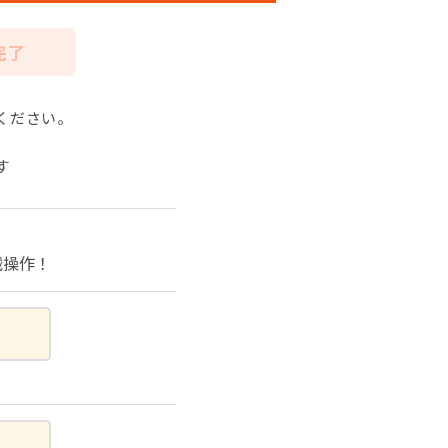
完了
ください。
す
械操作！