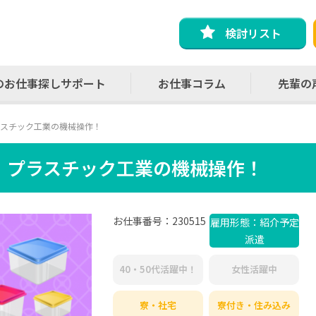
検討リスト
のお仕事探しサポート
お仕事コラム
先輩の
スチック工業の機械操作！
！プラスチック工業の機械操作！
お仕事番号：230515
雇用形態：紹介予定
派遣
40・50代活躍中！
女性活躍中
寮・社宅
寮付き・住み込み