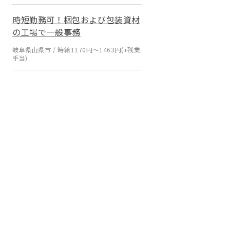
時短勤務可！梱包および包装資材
の工場で一般事務
岐阜県山県市 / 時給1170円～1463円(+残業
手当)