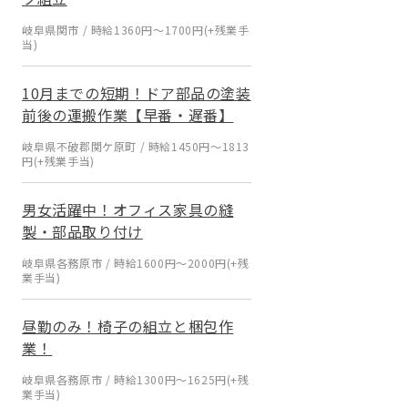
岐阜県関市 / 時給1360円～1700円(+残業手
当)
10月までの短期！ドア部品の塗装
前後の運搬作業【早番・遅番】
岐阜県不破郡関ケ原町 / 時給1450円～1813
円(+残業手当)
男女活躍中！オフィス家具の縫
製・部品取り付け
岐阜県各務原市 / 時給1600円～2000円(+残
業手当)
昼勤のみ！椅子の組立と梱包作
業！
岐阜県各務原市 / 時給1300円～1625円(+残
業手当)