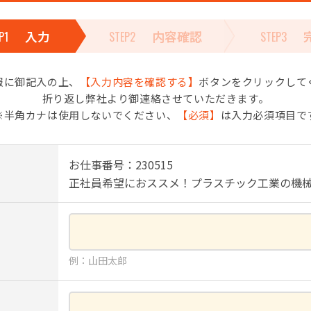
入力
内容確認
P1
STEP2
STEP3
報に御記入の上、
【入力内容を確認する】
ボタンをクリックして
折り返し弊社より御連絡させていただきます。
※半角カナは使用しないでください、
【必須】
は入力必須項目で
お仕事番号：230515
正社員希望におススメ！プラスチック工業の機
例：山田太郎