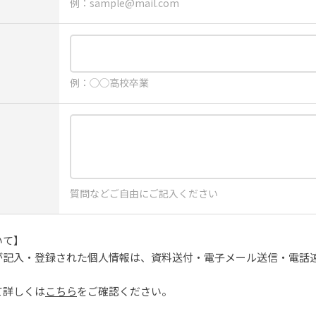
例：sample@mail.com
例：◯◯高校卒業
質問などご自由にご記入ください
いて】
が記入・登録された個人情報は、資料送付・電子メール送信・電話
て詳しくは
こちら
をご確認ください。