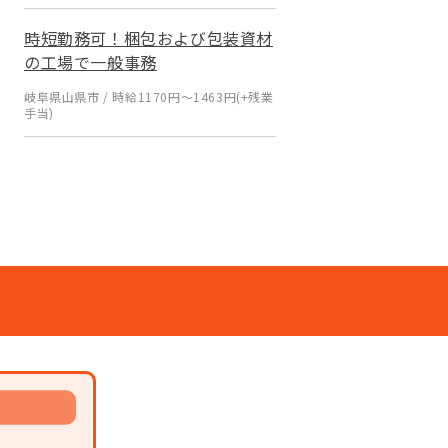
時短勤務可！梱包および包装資材
の工場で一般事務
岐阜県山県市 / 時給1170円～1463円(+残業
手当)