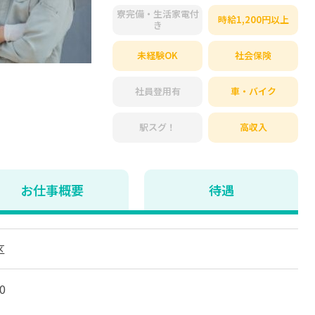
寮完備・生活家電付
時給1,200円以上
き
未経験OK
社会保険
社員登用有
車・バイク
駅スグ！
高収入
お仕事概要
待遇
区
0