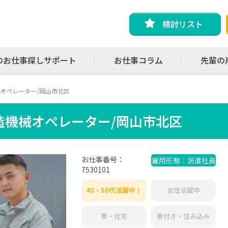
検討リスト
のお仕事探しサポート
お仕事コラム
先輩の
オペレーター/岡山市北区
造機械オペレーター/岡山市北区
お仕事番号：
雇用形態：派遣社員
7530101
40・50代活躍中！
女性活躍中
寮・社宅
寮付き・住み込み