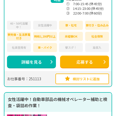
① 7:00-15:45 (休45分)
② 14:15-23:00 (休45分)
③ 22:00-7:00 (休60分)
40・50代活躍
女性活躍中
寮・社宅
寮付き・住み込み
中！
寮完備・生活家電
時給1,200円以上
未経験OK
社会保険
付き
社員登用有
車・バイク
駅スグ！
高収入
詳細を見る
応募する
お仕事番号：251113
検討リストに追加
女性活躍中！自動車部品の機械オペレーター補助と検
査・袋詰め作業！