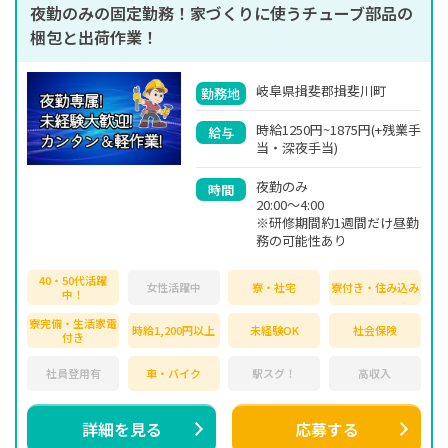
夜勤のみの固定勤務！家づくりに使うチューブ部品の
梱包と出荷作業！
岐阜県揖斐郡揖斐川町
勤務地
時給1250円~1875円(+残業手
給与
当・深夜手当)
夜勤のみ
時間
20:00～4:00
※研修期間約1週間だけ昼勤
務の可能性あり
40・50代活躍
女性活躍中
寮・社宅
寮付き・住み込み
中！
寮完備・生活家電
時給1,200円以上
未経験OK
社会保険
付き
社員登用有
車・バイク
駅スグ！
高収入
詳細を見る
応募する