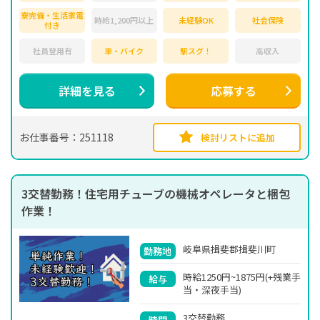
寮完備・生活家電
時給1,200円以上
未経験OK
社会保険
付き
社員登用有
車・バイク
駅スグ！
高収入
詳細を見る
応募する
お仕事番号：251118
検討リストに追加
3交替勤務！住宅用チューブの機械オペレータと梱包
作業！
岐阜県揖斐郡揖斐川町
勤務地
時給1250円~1875円(+残業手
給与
当・深夜手当)
3交替勤務
時間