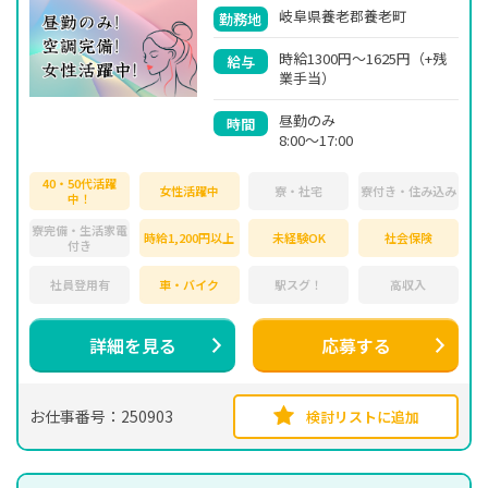
岐阜県養老郡養老町
勤務地
時給1300円～1625円（+残
給与
業手当）
昼勤のみ
時間
8:00～17:00
40・50代活躍
女性活躍中
寮・社宅
寮付き・住み込み
中！
寮完備・生活家電
時給1,200円以上
未経験OK
社会保険
付き
社員登用有
車・バイク
駅スグ！
高収入
詳細を見る
応募する
お仕事番号：250903
検討リストに追加