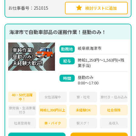
お仕事番号：251015
検討リストに追加
海津市で自動車部品の運搬作業！昼勤のみ！
岐阜県海津市
勤務地
時給1,250円～1,563円(+残
給与
業手当)
昼勤のみ
時間
8:00～17:00
40・50代活躍
女性活躍中
寮・社宅
寮付き・住み込み
中！
寮完備・生活家電
時給1,200円以上
未経験OK
社会保険
付き
社員登用有
車・バイク
駅スグ！
高収入