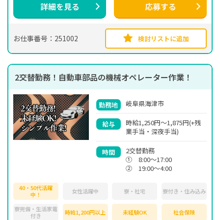
詳細を見る
応募する
お仕事番号：251002
検討リストに追加
2交替勤務！自動車部品の機械オペレーター作業！
岐阜県海津市
勤務地
時給1,250円～1,875円(+残
給与
業手当・深夜手当)
2交替勤務
時間
① 8:00～17:00
② 19:00～4:00
40・50代活躍
女性活躍中
寮・社宅
寮付き・住み込み
中！
寮完備・生活家電
時給1,200円以上
未経験OK
社会保険
付き