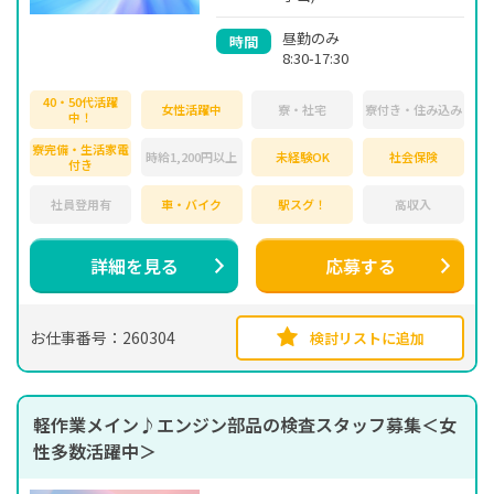
昼勤のみ
時間
8:30-17:30
40・50代活躍
女性活躍中
寮・社宅
寮付き・住み込み
中！
寮完備・生活家電
時給1,200円以上
未経験OK
社会保険
付き
社員登用有
車・バイク
駅スグ！
高収入
詳細を見る
応募する
お仕事番号：260304
検討リストに追加
軽作業メイン♪エンジン部品の検査スタッフ募集＜女
性多数活躍中＞