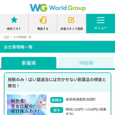
メニュー
検討リスト
電話する
派遣スタッフ登録
TOP
お仕事情報一覧
お仕事情報一覧
新着順
時給順
昼勤のみ！ばい菌退治には欠かせない医薬品の検査と
梱包！
岐阜県揖斐郡池田町
勤務地
時給1200円～1500円(+残業
給与
手当)