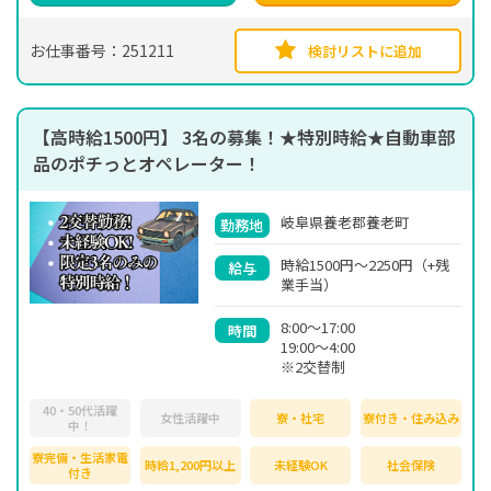
お仕事番号：251211
検討リストに追加
【高時給1500円】 3名の募集！★特別時給★自動車部
品のポチっとオペレーター！
岐阜県養老郡養老町
勤務地
時給1500円～2250円（+残
給与
業手当）
8:00～17:00
時間
19:00～4:00
※2交替制
40・50代活躍
女性活躍中
寮・社宅
寮付き・住み込み
中！
寮完備・生活家電
時給1,200円以上
未経験OK
社会保険
付き