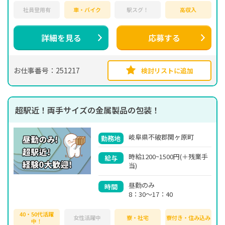
社員登用有
車・バイク
駅スグ！
高収入
詳細を見る
応募する
お仕事番号：251217
検討リストに追加
超駅近！両手サイズの金属製品の包装！
岐阜県不破郡関ヶ原町
勤務地
時給1200~1500円(＋残業手
給与
当)
昼勤のみ
時間
8：30～17：40
40・50代活躍
女性活躍中
寮・社宅
寮付き・住み込み
中！