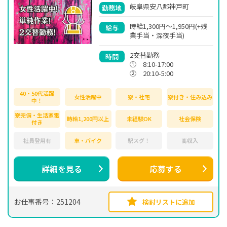
岐阜県安八郡神戸町
勤務地
時給1,300円～1,950円(+残
給与
業手当・深夜手当)
2交替勤務
時間
① 8:10-17:00
② 20:10-5:00
40・50代活躍
女性活躍中
寮・社宅
寮付き・住み込み
中！
寮完備・生活家電
時給1,200円以上
未経験OK
社会保険
付き
社員登用有
車・バイク
駅スグ！
高収入
詳細を見る
応募する
お仕事番号：251204
検討リストに追加