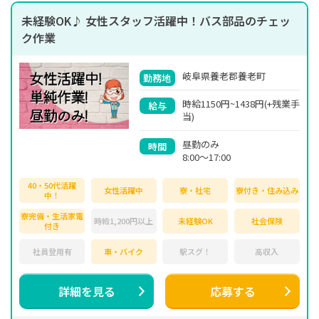
未経験OK♪ 女性スタッフ活躍中！バス部品のチェッ
ク作業
岐阜県養老郡養老町
勤務地
時給1150円~1438円(+残業手
給与
当)
昼勤のみ
時間
8:00～17:00
40・50代活躍
女性活躍中
寮・社宅
寮付き・住み込み
中！
寮完備・生活家電
時給1,200円以上
未経験OK
社会保険
付き
社員登用有
車・バイク
駅スグ！
高収入
詳細を見る
応募する