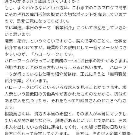
違うのかはっきり認識できていますか？
もし、よくわからないという方は、これまでのこのブログで簡単
にそれぞれの雇用形態の概要と大切なポイントを説明しています
ので、是非ご覧になってください。
では早速、本日のテーマ「職業紹介」についてお話をしていきた
いと思います。
職業「紹介」というぐらいですから、読んで字のごとく、仕事を
紹介するわけですが、職業紹介の説明として一番イメージがつき
やすいのが、「ハローワーク」です。
ハローワークが行っている業務の一つにお仕事の紹介があります。
利用されたことのある方もいらっしゃると思います。 ハローワ
ークが行っているお仕事の紹介業務は、正式に言うと「無料職業
紹介事業」といいます。
ハローワークに行くといろいろな求人を見ることができます。求
人票という最低限の労働条件が書かれたもののなかから、興味の
ある求人を見つけたら、それをもって相談員さんのところへ行き
ます。
相談員さんは、貴方の本当の希望と、その求人が本当にマッチし
ているか聞き取りながら、興味があるということであれば、その
求人を出している会社に連絡してくれ、その場で面接の日取りを
貴方に代わって設定してくれます。 貴方は、その求人企業と直接