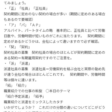
てみましょう。
・「正」「社員」「正社員」
契約期間に定めのない契約の場合が多い（期間に定めのある場合
もあるので要確認）
・「ア」「パ」「ＡＰ」
アルバイト、パートタイムの略 基本的に、正社員と比べて労働
日数や、労働時間が短いものがこれに当たります。 契約期間に
定めがあるかどうかは、会社によって違いますので必ず確認。
・「契」「契約」
契約社員の募集 契約社員の場合のほとんどが契約期間に定めの
ある契約＝有期雇用契約ですのでご注意を。
・「派」「派遣」
派遣社員の募集 派遣社員＝労働契約を結ぶ会社と実際の勤め先
が違う会社の場合はほとんどこれです。 契約期間や、労働時間
等は個々に違います。
「紹」「紹介」
職業紹介での仕事の斡旋 ○本日のテーマ
「紹介予定派遣」「紹予」
職業紹介と派遣をミックスしたカタチ
いかがでしょうか？ これだけの分類の違いについてどこがどう