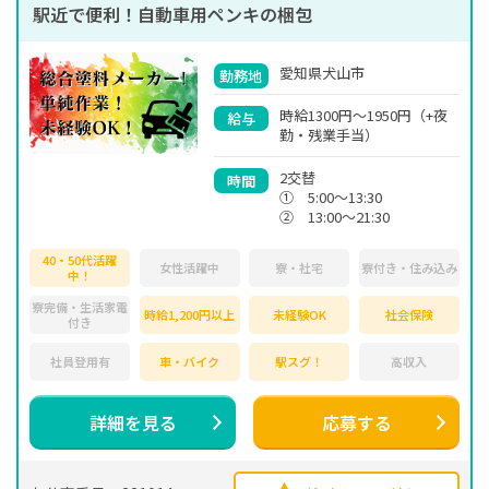
駅近で便利！自動車用ペンキの梱包
愛知県犬山市
勤務地
時給1300円～1950円（+夜
給与
勤・残業手当）
2交替
時間
① 5:00～13:30
② 13:00～21:30
40・50代活躍
女性活躍中
寮・社宅
寮付き・住み込み
中！
寮完備・生活家電
時給1,200円以上
未経験OK
社会保険
付き
社員登用有
車・バイク
駅スグ！
高収入
詳細を見る
応募する