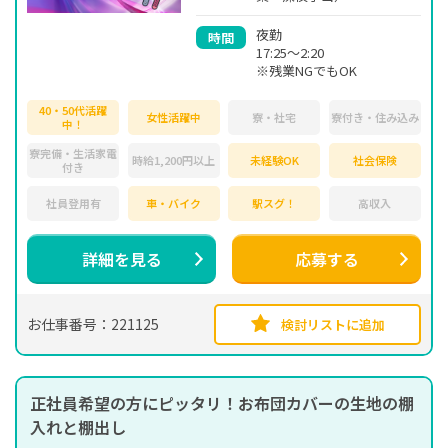
夜勤
時間
17:25～2:20
※残業NGでもOK
40・50代活躍
女性活躍中
寮・社宅
寮付き・住み込み
中！
寮完備・生活家電
時給1,200円以上
未経験OK
社会保険
付き
社員登用有
車・バイク
駅スグ！
高収入
詳細を見る
応募する
お仕事番号：221125
検討リストに追加
正社員希望の方にピッタリ！お布団カバーの生地の棚
入れと棚出し