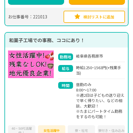
お仕事番号：221013
検討リストに追加
和菓子工場での事務、ココにあり！
岐阜県各務原市
勤務地
時給1250~1563円(+残業手
給与
当)
昼勤のみ
時間
8:00～17:00
※週2日は子どもの送り迎え
で早く帰りたい、などの相
談、大歓迎！
※たまにパートタイム勤務
をするのも可能！
40・50代活躍
女性活躍中
寮・社宅
寮付き・住み込み
中！