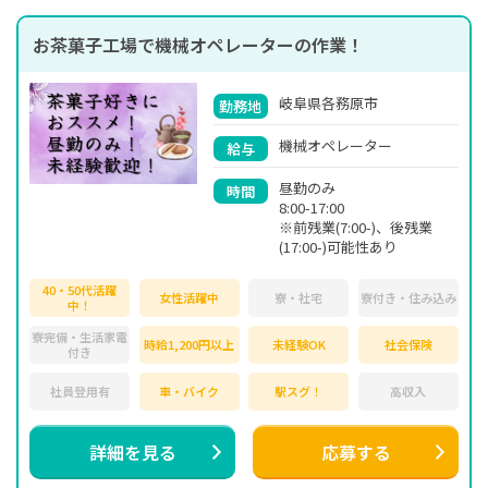
お茶菓子工場で機械オペレーターの作業！
岐阜県各務原市
勤務地
機械オペレーター
給与
昼勤のみ
時間
8:00-17:00
※前残業(7:00-)、後残業
(17:00-)可能性あり
40・50代活躍
女性活躍中
寮・社宅
寮付き・住み込み
中！
寮完備・生活家電
時給1,200円以上
未経験OK
社会保険
付き
社員登用有
車・バイク
駅スグ！
高収入
詳細を見る
応募する