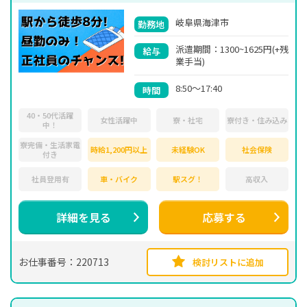
岐阜県海津市
勤務地
派遣期間：1300~1625円(+残
給与
業手当)
8:50～17:40
時間
40・50代活躍
女性活躍中
寮・社宅
寮付き・住み込み
中！
寮完備・生活家電
時給1,200円以上
未経験OK
社会保険
付き
社員登用有
車・バイク
駅スグ！
高収入
詳細を見る
応募する
お仕事番号：220713
検討リストに追加