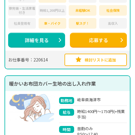
寮完備・生活家電
時給1,200円以上
未経験OK
社会保険
付き
社員登用有
車・バイク
駅スグ！
高収入
詳細を見る
応募する
お仕事番号：220614
検討リストに追加
暖かいお布団カバー生地の出し入れ作業
岐阜県海津市
勤務地
時給1400円～1750円(+残業
給与
手当)
昼勤のみ
時間
8:50～17:40