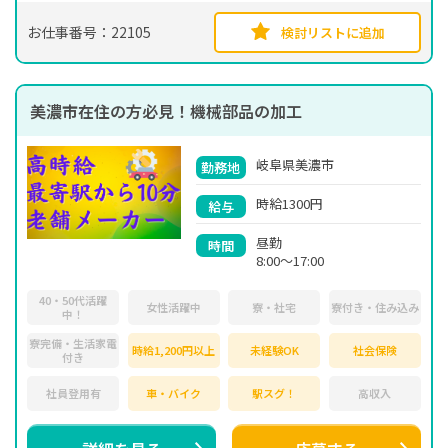
お仕事番号：22105
検討リストに追加
美濃市在住の方必見！機械部品の加工
岐阜県美濃市
勤務地
時給1300円
給与
昼勤
時間
8:00～17:00
40・50代活躍
女性活躍中
寮・社宅
寮付き・住み込み
中！
寮完備・生活家電
時給1,200円以上
未経験OK
社会保険
付き
社員登用有
車・バイク
駅スグ！
高収入