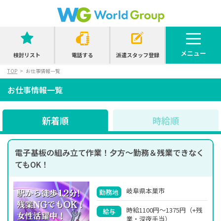
メニュー
検討リスト
電話する
派遣スタッフ登録
TOP
お仕事情報一覧
お仕事情報一覧
新着順
時給順
電子基板の組み立て作業！夕方～勤務＆残業できなく
てもOK！
岐阜県本巣市
勤務地
時給1100円～1375円（+残
給与
業・深夜手当）