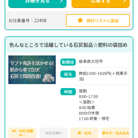
詳細を見る
応募する
お仕事番号：22408
検討リストに追加
色んなところで活躍している石灰製品☆肥料の袋詰め
岐阜県大垣市
勤務地
時給1300~1625円(＋残業手
給与
当)
昼勤
時間
8:00~17:00
＜昼勤＞
8:00 始業
60分の休憩
17:00 終業・帰宅
40・50代活躍
女性活躍中
寮・社宅
寮付き・住み込み
中！