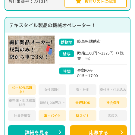
お仕事番号：221014
検討リストに追加
テキスタイル製品の機械オペレーター！
岐阜県瑞穂市
勤務地
時給1100円～1375円（+残
給与
業手当）
昼勤のみ
時間
8:15～17:00
40・50代活躍
女性活躍中
寮・社宅
寮付き・住み込み
中！
寮完備・生活家電
時給1,200円以上
未経験OK
社会保険
付き
社員登用有
車・バイク
駅スグ！
高収入
詳細を見る
応募する