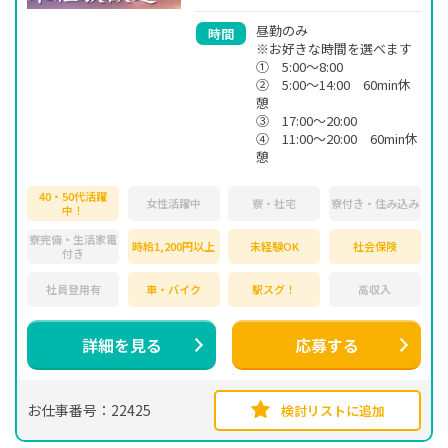
昼勤のみ
時間
※お好きな時間を選べます
① 5:00～8:00
② 5:00～14:00 60min休
憩
③ 17:00～20:00
④ 11:00～20:00 60min休
憩
40・50代活躍
女性活躍中
寮・社宅
寮付き・住み込み
中！
寮完備・生活家電
時給1,200円以上
未経験OK
社会保険
付き
社員登用有
車・バイク
駅スグ！
高収入
詳細を見る
応募する
お仕事番号：22425
検討リストに追加