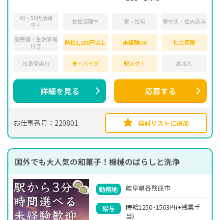
40・50代活躍
女性活躍中
寮・社宅
寮付き・住み込み
中！
寮完備・生活家電
時給1,200円以上
未経験OK
社会保険
付き
社員登用有
車・バイク
駅スグ！
高収入
詳細を見る
応募する
お仕事番号：220801
検討リストに追加
国外でも大人気の和菓子！機械のばらしと洗浄
岐阜県各務原市
勤務地
時給1250~1563円(+残業手
給与
当)