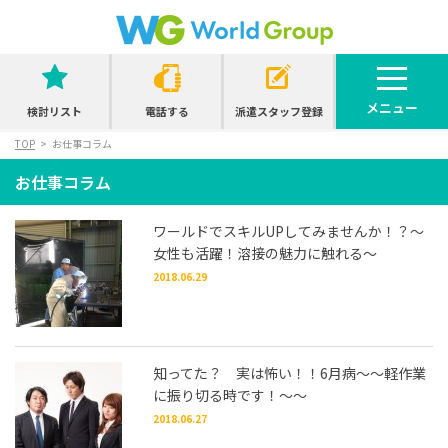
メニュー
検討リスト
電話する
派遣スタッフ登録
TOP
お仕事コラム
お仕事コラム
ワールドでスキルUPしてみませんか！？～
女性も活躍！溶接の魅力に触れる～
2018.06.29
知ってた？ 実は怖い！！6月病～～軽作業
に振り切る時です！～～
2018.06.27