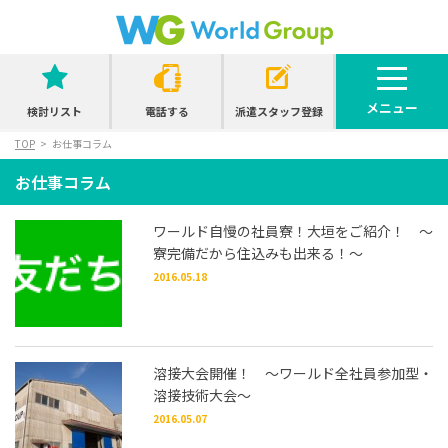
メニュー
検討リスト
電話する
派遣スタッフ登録
TOP
お仕事コラム
お仕事コラム
ワールド自慢の社員寮！大垣をご紹介！ ～
寮完備だから住込みも出来る！～
2016.05.18
溶接大会開催！ ～ワールド全社員参加型・
溶接技術大会～
2016.05.07